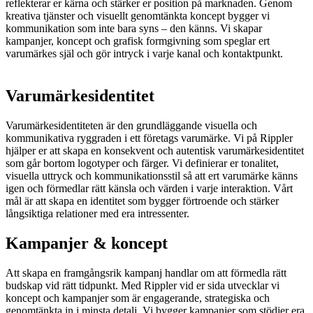
reflekterar er kärna och stärker er position på marknaden. Genom
kreativa tjänster och visuellt genomtänkta koncept bygger vi
kommunikation som inte bara syns – den känns. Vi skapar
kampanjer, koncept och grafisk formgivning som speglar ert
varumärkes själ och gör intryck i varje kanal och kontaktpunkt.
Varumärkesidentitet
Varumärkesidentiteten är den grundläggande visuella och
kommunikativa ryggraden i ett företags varumärke. Vi på Rippler
hjälper er att skapa en konsekvent och autentisk varumärkesidentitet
som går bortom logotyper och färger. Vi definierar er tonalitet,
visuella uttryck och kommunikationsstil så att ert varumärke känns
igen och förmedlar rätt känsla och värden i varje interaktion. Vårt
mål är att skapa en identitet som bygger förtroende och stärker
långsiktiga relationer med era intressenter.
Kampanjer & koncept
Att skapa en framgångsrik kampanj handlar om att förmedla rätt
budskap vid rätt tidpunkt. Med Rippler vid er sida utvecklar vi
koncept och kampanjer som är engagerande, strategiska och
genomtänkta in i minsta detalj. Vi bygger kampanjer som stödjer era