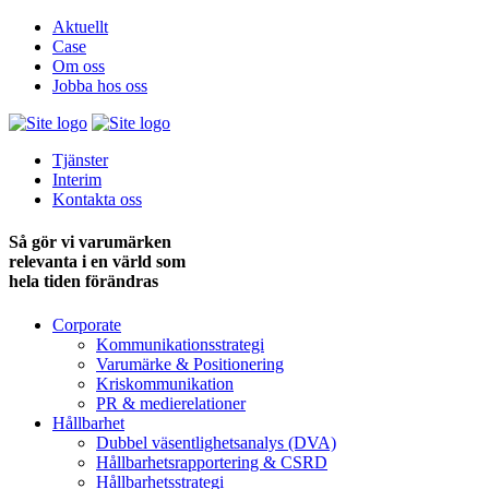
Aktuellt
Case
Om oss
Jobba hos oss
Tjänster
Interim
Kontakta oss
Så gör vi varumärken
relevanta i en värld som
hela tiden förändras
Corporate
Kommunikationsstrategi
Varumärke & Positionering
Kriskommunikation
PR & medie­relationer
Hållbarhet
Dubbel väsentlighets­analys (DVA)
Hållbarhets­rapportering & CSRD
Hållbarhets­strategi