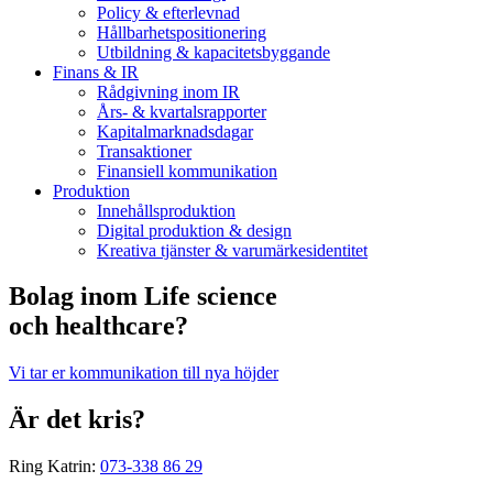
Policy & efterlevnad
Hållbarhets­positionering
Utbildning & kapacitetsbyggande
Finans & IR
Rådgivning inom IR
Års- & kvartalsrapporter
Kapitalmarknadsdagar
Transaktioner
Finansiell kommunikation
Produktion
Innehållsproduktion
Digital produktion & design
Kreativa tjänster & varumärkesidentitet
Bolag inom Life science
och healthcare?
Vi tar er kommunikation till nya höjder
Är det kris?
Ring Katrin:
073-338 86 29