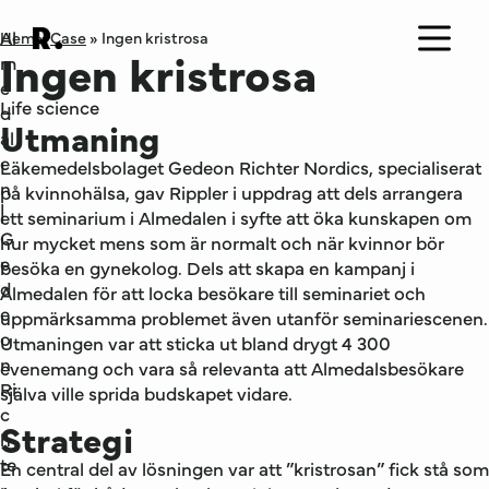
Al
Hem
»
Case
»
Ingen kristrosa
Ingen kristrosa
m
e
Life science
d
Utmaning
al
e
Läkemedelsbolaget Gedeon Richter Nordics, specialiserat
n
på kvinnohälsa, gav Rippler i uppdrag att dels arrangera
|
ett seminarium i Almedalen i syfte att öka kunskapen om
G
hur mycket mens som är normalt och när kvinnor bör
e
besöka en gynekolog. Dels att skapa en kampanj i
d
Almedalen för att locka besökare till seminariet och
e
uppmärksamma problemet även utanför seminariescenen.
o
Utmaningen var att sticka ut bland drygt 4 300
n
evenemang och vara så relevanta att Almedalsbesökare
Ri
själva ville sprida budskapet vidare.
c
Strategi
h
te
En central del av lösningen var att ”kristrosan” fick stå som