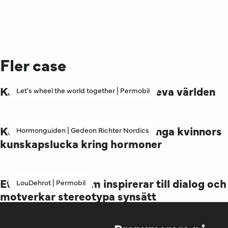
Fler case
Kampanj för allas rätt att uppleva världen
Let's wheel the world together | Permobil
Kunskapshub för att minska unga kvinnors
Hormonguiden | Gedeon Richter Nordics
kunskapslucka kring hormoner
Ett PR-projekt som inspirerar till dialog och
LouDehrot | Permobil
motverkar stereotypa synsätt