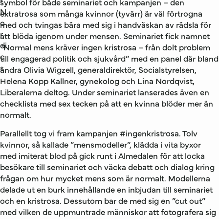
r
symbol för både seminariet och kampanjen – den
N
extratrosa som många kvinnor (tyvärr) är väl förtrogna
o
med och tvingas bära med sig i handväskan av rädsla för
r
att blöda igenom under mensen. Seminariet fick namnet
di
”Normal mens kräver ingen kristrosa – från dolt problem
c
till engagerad politik och sjukvård” med en panel där bland
s
andra Olivia Wigzell, generaldirektör, Socialstyrelsen,
Helena Kopp Kallner, gynekolog och Lina Nordqvist,
Liberalerna deltog. Under seminariet lanserades även en
checklista med sex tecken på att en kvinna blöder mer än
normalt.
Parallellt tog vi fram kampanjen #ingenkristrosa. Tolv
kvinnor, så kallade ”mensmodeller”, klädda i vita byxor
med imiterat blod på gick runt i Almedalen för att locka
besökare till seminariet och väcka debatt och dialog kring
frågan om hur mycket mens som är normalt. Modellerna
delade ut en burk innehållande en inbjudan till seminariet
och en kristrosa. Dessutom bar de med sig en ”cut out”
med vilken de uppmuntrade människor att fotografera sig