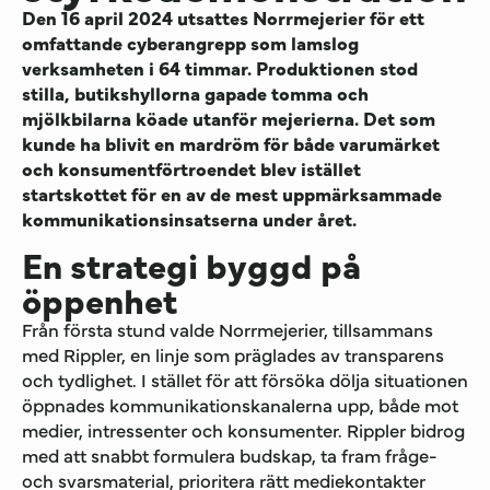
Den 16 april 2024 utsattes Norrmejerier för ett
omfattande cyberangrepp som lamslog
verksamheten i 64 timmar. Produktionen stod
stilla, butikshyllorna gapade tomma och
mjölkbilarna köade utanför mejerierna. Det som
kunde ha blivit en mardröm för både varumärket
och konsumentförtroendet blev
istället
startskottet för en av de mest uppmärksammade
kommunikationsinsatserna under året.
En strategi byggd på
öppenhet
Från första stund valde Norrmejerier
, tillsammans
med Rippler, en
linje som präglades av transparens
och tydlighet. I stället för att försöka dölja situationen
öppnades kommunikationskanalerna upp, både mot
medier, intressenter och konsumenter. Rippler bidrog
med att snabbt formulera budskap, ta fram fråge-
och svarsmaterial, prioritera rätt mediekontakter