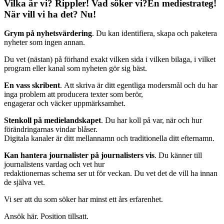
Vilka är vi? Rippler! Vad söker vi?En mediestrateg!
När vill vi ha det? Nu!
Grym på ny
hetsvärdering
. Du kan identifiera, skapa och paketera
nyheter som ingen annan.
Du vet (nästan) på förhand exakt vilken sida i vilken bilaga, i vilket
program eller kanal som nyheten gör sig bäst.
En vass skribent
. Att skriva är ditt egentliga modersmål och du har
inga problem att producera texter som berör,
engagerar och väcker uppmärksamhet.
Stenkoll på medielandskapet
. Du har koll på var, när och hur
förändringarnas vindar blåser.
Digitala kanaler är ditt mellannamn och traditionella ditt efternamn.
Kan hantera journalister på journalisters vis
. Du känner till
journalistens vardag och vet hur
redaktionernas schema ser ut för veckan. Du vet det de vill ha innan
de själva vet.
Vi ser att du som söker har minst ett års erfarenhet.
Ansök här. Position tillsatt.