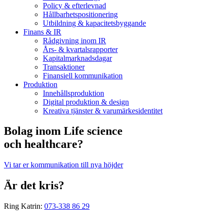
Policy & efterlevnad
Hållbarhets­positionering
Utbildning & kapacitetsbyggande
Finans & IR
Rådgivning inom IR
Års- & kvartalsrapporter
Kapitalmarknadsdagar
Transaktioner
Finansiell kommunikation
Produktion
Innehållsproduktion
Digital produktion & design
Kreativa tjänster & varumärkesidentitet
Bolag inom Life science
och healthcare?
Vi tar er kommunikation till nya höjder
Är det kris?
Ring Katrin:
073-338 86 29