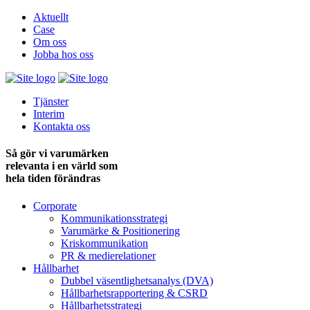
Aktuellt
Case
Om oss
Jobba hos oss
Tjänster
Interim
Kontakta oss
Så gör vi varumärken
relevanta i en värld som
hela tiden förändras
Corporate
Kommunikationsstrategi
Varumärke & Positionering
Kriskommunikation
PR & medie­relationer
Hållbarhet
Dubbel väsentlighets­analys (DVA)
Hållbarhets­rapportering & CSRD
Hållbarhets­strategi