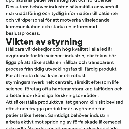
Dessutom behöver industrin säkerställa ansvarsfull
marknadsföring och tydlig information till patienter
och vårdpersonal för att motverka vilseledande
kommunikation och stärka en informerad
beslutsprocess.
Vikten av styrning
Hållbara värdekedjor och hög kvalitet i alla led är
avgörande för life science-industrin, där fokus bör
ligga på att säkerställa en hållbar och transparent
process från tidig utvecklingsfas till färdig produkt.
För att möta dessa krav är ett robust
styrningsramverk helt centralt, särskilt eftersom life
science-företag ofta hanterar stora kapitalflöden och
arbetar inom känsliga forskningsområden.
Att säkerställa produktkvalitet genom kliniskt bevisad
effekt och trygga produkter är avgörande för
patientsäkerheten. Samtidigt behöver industrin
arbeta aktivt mot spridning av förfalskade läkemedel
och vidta åtgärder för att minimera risker kopplade