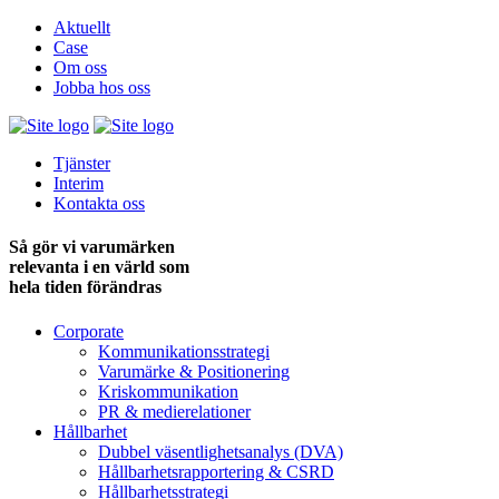
Aktuellt
Case
Om oss
Jobba hos oss
Tjänster
Interim
Kontakta oss
Så gör vi varumärken
relevanta i en värld som
hela tiden förändras
Corporate
Kommunikationsstrategi
Varumärke & Positionering
Kriskommunikation
PR & medie­relationer
Hållbarhet
Dubbel väsentlighets­analys (DVA)
Hållbarhets­rapportering & CSRD
Hållbarhets­strategi