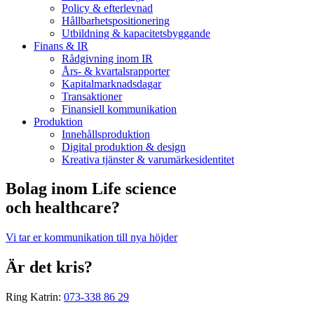
Policy & efterlevnad
Hållbarhets­positionering
Utbildning & kapacitetsbyggande
Finans & IR
Rådgivning inom IR
Års- & kvartalsrapporter
Kapitalmarknadsdagar
Transaktioner
Finansiell kommunikation
Produktion
Innehållsproduktion
Digital produktion & design
Kreativa tjänster & varumärkesidentitet
Bolag inom Life science
och healthcare?
Vi tar er kommunikation till nya höjder
Är det kris?
Ring Katrin:
073-338 86 29