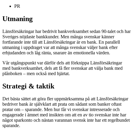
PR
Utmaning
Länsförsäkringar har bedrivit bankverksamhet sedan 90-talet och har
Sveriges nöjdaste bankkunder. Men många svenskar känner
fortfarande inte till att Länsförsäkringar är en bank. En parallell
utmaning i uppdraget var att många svenskar väljer bank efter
erbjudanden och låg ränta, snarare än emotionella värden.
Vår utgångspunkt var därför dels att förknippa Länsförsäkringar
med bankverksamhet, dels att få fler svenskar att välja bank med
plånboken – men också med hjärtat.
Strategi & taktik
Det bästa sättet att göra fler uppmärksamma på att Länsförsäkringar
bedriver bank är självklart att prata om sådant som banker oftast
pratar om – sparande. Men hur får vi svenskar intresserade och
engagerade i ämnet med insikten om att en av tio svenskar inte har
något sparkonto och nästan varannan svensk inte har ett regelbundet
sparande.