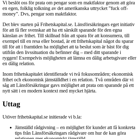
Vi beslöt oss för prata om pengar som en maktfaktor genom att göra
en egen, folklig tolkning av det amerikanska uttrycket ”fuck off-
money”. Dvs, pengar som maktfaktor.
Det blev starten på Frihetskapital.se. Länsförsäkringars eget initiativ
för att få fler svenskar att ha ett särskilt sparande för den egna
känslan av frihet. Till skillnad från att spara för att konsumera, till
exempel till en resa eller bostad, är ett frihetskapital något du sparar
till för att i framtiden ha möjlighet att ta beslut som är bäst för dig
utifrån den livssituation du befinner dig – med ditt sparande i
ryggen! Exempelvis möjligheten att lämna en dålig arbetsgivare eller
en dålig relation.
Inom frihetskapitalet identifierade vi två fokusområden; ekonomisk
frihet och ekonomisk jämställdhet i en relation. Två områden där vi
såg att Länsförsäkringar gavs möjlighet att prata om sparande på ett
nytt sätt i en modern kontext med mycket hjärta.
Uttag
Utöver frihetskapital.se initierade vi b.la:
Jämställd rådgivning – en möjlighet för kunder att få konkreta
tips från Länsförsäkringars rådgivare om hur de kan göra
relationen mer ekonomiskt jämställd