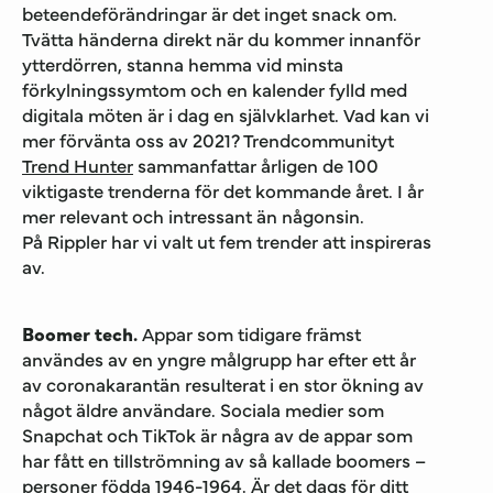
beteendeförändringar är det inget snack om.
Tvätta händerna direkt när du kommer innanför
ytterdörren, stanna hemma vid minsta
förkylningssymtom och en kalender fylld med
digitala möten är i dag en självklarhet. Vad kan vi
mer förvänta oss av 2021? Trendcommunityt
Trend Hunter
sammanfattar årligen de 100
viktigaste trenderna för det kommande året. I år
mer relevant och intressant än någonsin.
På Rippler har vi valt ut fem trender att inspireras
av.
Boomer tech.
Appar som tidigare främst
användes av en yngre målgrupp har efter ett år
av coronakarantän resulterat i en stor ökning av
något äldre användare. Sociala medier som
Snapchat och TikTok är några av de appar som
har fått en tillströmning av så kallade boomers –
personer födda 1946-1964. Är det dags för ditt