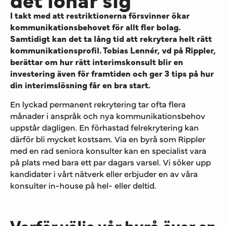
I takt med att restriktionerna försvinner ökar
kommunikationsbehovet för allt fler bolag.
Samtidigt kan det ta lång tid att rekrytera helt rätt
kommunikationsprofil. Tobias Lennér, vd på Rippler,
berättar om hur rätt interimskonsult blir en
investering även för framtiden och ger 3 tips på hur
din interimslösning får en bra start.
En lyckad permanent rekrytering tar ofta flera
månader i anspråk och nya kommunikationsbehov
uppstår dagligen. En förhastad felrekrytering kan
därför bli mycket kostsam. Via en byrå som Rippler
med en rad seniora konsulter kan en specialist vara
på plats med bara ett par dagars varsel. Vi söker upp
kandidater i vårt nätverk eller erbjuder en av våra
konsulter in-house på hel- eller deltid.
Varför välja vår byrå över en