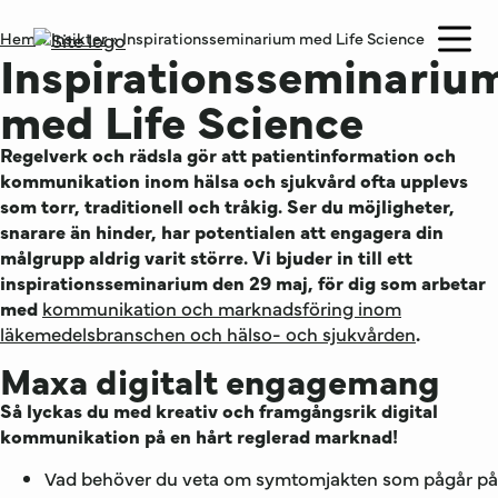
Hem
»
Insikter
»
Inspirationsseminarium med Life Science
Inspirationsseminariu
med Life Science
Regelverk och rädsla gör att patientinformation och
kommunikation inom hälsa och sjukvård ofta upplevs
som torr, traditionell och tråkig. Ser du möjligheter,
snarare än hinder, har potentialen att engagera din
målgrupp aldrig varit större. Vi bjuder in till ett
inspirationsseminarium den 29 maj, för dig som arbetar
med
kommunikation och marknadsföring inom
läkemedelsbranschen och hälso- och sjukvården
.
Maxa digitalt engagemang
Så lyckas du med kreativ och framgångsrik digital
kommunikation på en hårt reglerad marknad!
Vad behöver du veta om symtomjakten som pågår på