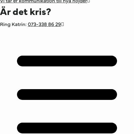
Vi tar er kommunikation till nya höjder
Är det kris?
Ring Katrin:
073-338 86 29