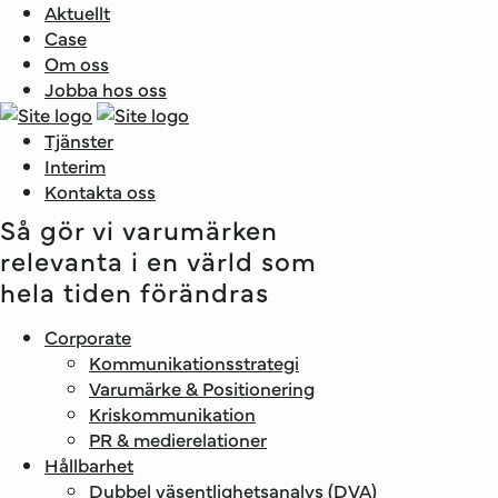
Aktuellt
Case
Om oss
Jobba hos oss
Tjänster
Interim
Kontakta oss
Så gör vi varumärken
relevanta i en värld som
hela tiden förändras
Corporate
Kommunikationsstrategi
Varumärke & Positionering
Kriskommunikation
PR & medie­relationer
Hållbarhet
Dubbel väsentlighets­analys (DVA)