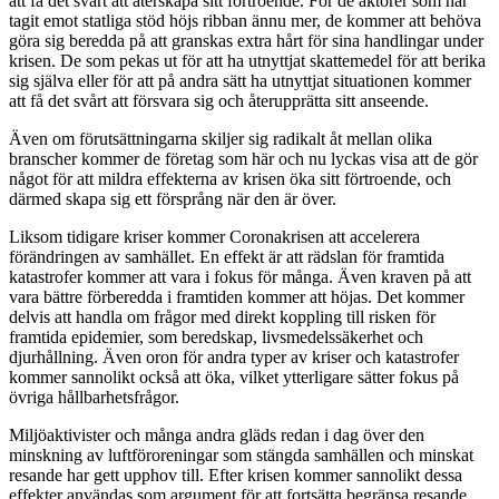
att få det svårt att återskapa sitt förtroende. För de aktörer som har
tagit emot statliga stöd höjs ribban ännu mer, de kommer att behöva
göra sig beredda på att granskas extra hårt för sina handlingar under
krisen. De som pekas ut för att ha utnyttjat skattemedel för att berika
sig själva eller för att på andra sätt ha utnyttjat situationen kommer
att få det svårt att försvara sig och återupprätta sitt anseende.
Även om förutsättningarna skiljer sig radikalt åt mellan olika
branscher kommer de företag som här och nu lyckas visa att de gör
något för att mildra effekterna av krisen öka sitt förtroende, och
därmed skapa sig ett försprång när den är över.
Liksom tidigare kriser kommer Coronakrisen att accelerera
förändringen av samhället. En effekt är att rädslan för framtida
katastrofer kommer att vara i fokus för många. Även kraven på att
vara bättre förberedda i framtiden kommer att höjas. Det kommer
delvis att handla om frågor med direkt koppling till risken för
framtida epidemier, som beredskap, livsmedelssäkerhet och
djurhållning. Även oron för andra typer av kriser och katastrofer
kommer sannolikt också att öka, vilket ytterligare sätter fokus på
övriga hållbarhetsfrågor.
Miljöaktivister och många andra gläds redan i dag över den
minskning av luftföroreningar som stängda samhällen och minskat
resande har gett upphov till. Efter krisen kommer sannolikt dessa
effekter användas som argument för att fortsätta begränsa resande