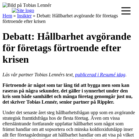
Hoppa
till
Hem
»
Insikter
»
Debatt: Hållbarhet avgörande för företags
innehåll
förtroende efter krisen
Debatt: Hållbarhet avgörande
för företags förtroende efter
krisen
Läs vår partner Tobias Lennérs text,
publicerad i Resumé idag
.
Förtroende är något som tar lång tid att bygga men som kan
raseras på några sekunder, det gäller i synnerhet under den
kris som både samhället och många företag genomgår just nu,
det skriver Tobias Lennér, senior partner på Rippler.
Under det senaste året steg hållbarhetsfrågan upp som en avgörande
strategisk framtidsfråga hos de flesta företag. Även om vissa
eftersläntrande fortfarande uppfattar hållbarhet som något som
främst handlar om att sopsortera och minska koldioxidutsläpp inser
allt fler företagsledningar att hållbarhet handlar om att visa på vilket