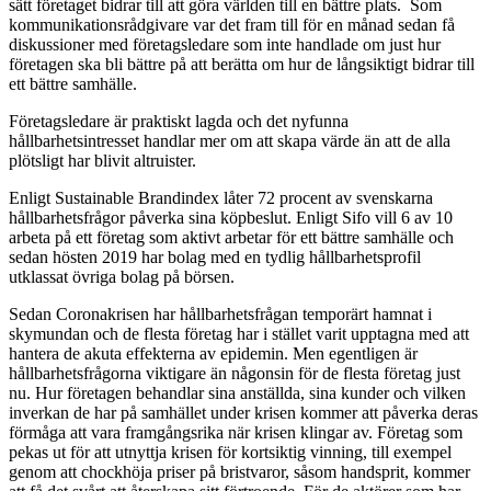
sätt företaget bidrar till att göra världen till en bättre plats. Som
kommunikationsrådgivare var det fram till för en månad sedan få
diskussioner med företagsledare som inte handlade om just hur
företagen ska bli bättre på att berätta om hur de långsiktigt bidrar till
ett bättre samhälle.
Företagsledare är praktiskt lagda och det nyfunna
hållbarhetsintresset handlar mer om att skapa värde än att de alla
plötsligt har blivit altruister.
Enligt Sustainable Brandindex låter 72 procent av svenskarna
hållbarhetsfrågor påverka sina köpbeslut. Enligt Sifo vill 6 av 10
arbeta på ett företag som aktivt arbetar för ett bättre samhälle och
sedan hösten 2019 har bolag med en tydlig hållbarhetsprofil
utklassat övriga bolag på börsen.
Sedan Coronakrisen har hållbarhetsfrågan temporärt hamnat i
skymundan och de flesta företag har i stället varit upptagna med att
hantera de akuta effekterna av epidemin. Men egentligen är
hållbarhetsfrågorna viktigare än någonsin för de flesta företag just
nu. Hur företagen behandlar sina anställda, sina kunder och vilken
inverkan de har på samhället under krisen kommer att påverka deras
förmåga att vara framgångsrika när krisen klingar av. Företag som
pekas ut för att utnyttja krisen för kortsiktig vinning, till exempel
genom att chockhöja priser på bristvaror, såsom handsprit, kommer