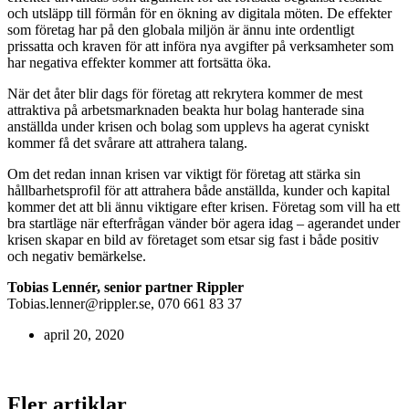
och utsläpp till förmån för en ökning av digitala möten. De effekter
som företag har på den globala miljön är ännu inte ordentligt
prissatta och kraven för att införa nya avgifter på verksamheter som
har negativa effekter kommer att fortsätta öka.
När det åter blir dags för företag att rekrytera kommer de mest
attraktiva på arbetsmarknaden beakta hur bolag hanterade sina
anställda under krisen och bolag som upplevs ha agerat cyniskt
kommer få det svårare att attrahera talang.
Om det redan innan krisen var viktigt för företag att stärka sin
hållbarhetsprofil för att attrahera både anställda, kunder och kapital
kommer det att bli ännu viktigare efter krisen. Företag som vill ha ett
bra startläge när efterfrågan vänder bör agera idag – agerandet under
krisen skapar en bild av företaget som etsar sig fast i både positiv
och negativ bemärkelse.
Tobias Lennér, senior partner Rippler
Tobias.lenner@rippler.se, 070 661 83 37
april 20, 2020
Fler artiklar