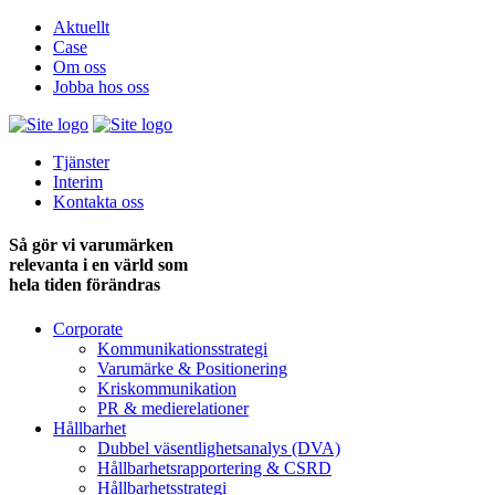
Aktuellt
Case
Om oss
Jobba hos oss
Tjänster
Interim
Kontakta oss
Så gör vi varumärken
relevanta i en värld som
hela tiden förändras
Corporate
Kommunikationsstrategi
Varumärke & Positionering
Kriskommunikation
PR & medie­relationer
Hållbarhet
Dubbel väsentlighets­analys (DVA)
Hållbarhets­rapportering & CSRD
Hållbarhets­strategi