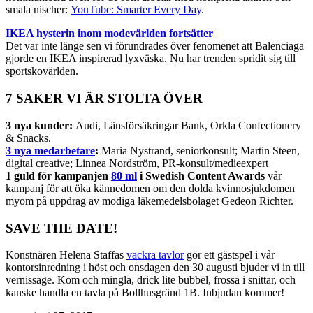
smala nischer:
YouTube: Smarter Every Day
.
IKEA hysterin inom modevärlden fortsätter
Det var inte länge sen vi förundrades över fenomenet att Balenciaga
gjorde en IKEA inspirerad lyxväska. Nu har trenden spridit sig till
sportskovärlden.
7 SAKER VI ÄR STOLTA ÖVER
3 nya kunder:
Audi, Länsförsäkringar Bank, Orkla Confectionery
& Snacks.
3 nya medarbetare
:
Maria Nystrand, seniorkonsult; Martin Steen,
digital creative; Linnea Nordström, PR-konsult/medieexpert
1 guld för kampanjen
80 ml
i Swedish Content Awards
vår
kampanj för att öka kännedomen om den dolda kvinnosjukdomen
myom på uppdrag av modiga läkemedelsbolaget Gedeon Richter.
SAVE THE DATE!
Konstnären Helena Staffas
vackra tavlor
gör ett gästspel i vår
kontorsinredning i höst och onsdagen den 30 augusti bjuder vi in till
vernissage. Kom och mingla, drick lite bubbel, frossa i snittar, och
kanske handla en tavla på Bollhusgränd 1B. Inbjudan kommer!