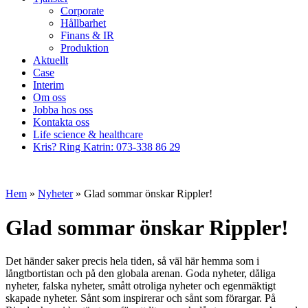
Corporate
Hållbarhet
Finans & IR
Produktion
Aktuellt
Case
Interim
Om oss
Jobba hos oss
Kontakta oss
Life science & healthcare
Kris? Ring Katrin: 073-338 86 29
Hoppa
till
Hem
»
Nyheter
»
Glad sommar önskar Rippler!
innehåll
Glad sommar önskar Rippler!
Det händer saker precis hela tiden, så väl här hemma som i
långtbortistan och på den globala arenan. Goda nyheter, dåliga
nyheter, falska nyheter, smått otroliga nyheter och egenmäktigt
skapade nyheter. Sånt som inspirerar och sånt som förargar. På