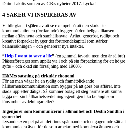
Daim Lakrits som en av GB:s nyheter 2017. Lycka!
4 SAKER VI INSPIRERAS AV
Vi blir glada i själen av att se exempel på att den starkaste
kommunikationen (fortfarande) bygger på den heliga alliansen
mellan affärsnytta och samhällsnytta. Ärligt, generöst, tydligt och
kreativt förpackat bygger det förtroendekapital som stärker
balansräkningen – och genererar nya intäkter.
”
Help I want to save a life
”
(en gammal favorit, men den är så bra)
Plåsterföretaget som upplät yta i och på sin förpackning för ett högre
syfte – och ökad sin försäljning med 1900%.
H&M:s satsning på cirkulär ekonomi
För att man vågar ha en tydlig och framåtblickande
hållbarhetskommunikation som bygger på att göra bra affärer, inte
städa upp efter dåliga. Så kommer bolag ett steg närmare att kunna
lägga ner sin hållbarhetsavdelning egentligen lika befängt som
lönsamhetsavdelningar eller?
Ingenjörer som kommunicerar i allmänhet och Destin Sandlin i
synnerhet
Lysande exempel på att det finns spännande och engagerande sätt att
kommunicera även för de som arbetar med komplexa ämnen och