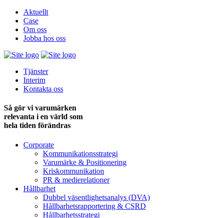
Aktuellt
Case
Om oss
Jobba hos oss
Tjänster
Interim
Kontakta oss
Så gör vi varumärken
relevanta i en värld som
hela tiden förändras
Corporate
Kommunikationsstrategi
Varumärke & Positionering
Kriskommunikation
PR & medie­relationer
Hållbarhet
Dubbel väsentlighets­analys (DVA)
Hållbarhets­rapportering & CSRD
Hållbarhets­strategi