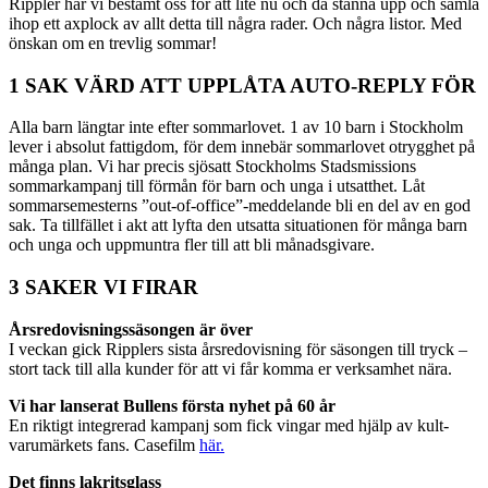
Rippler har vi bestämt oss för att lite nu och då stanna upp och samla
ihop ett axplock av allt detta till några rader. Och några listor. Med
önskan om en trevlig sommar!
1 SAK VÄRD ATT UPPLÅTA AUTO-REPLY FÖR
Alla barn längtar inte efter sommarlovet. 1 av 10 barn i Stockholm
lever i absolut fattigdom, för dem innebär sommarlovet otrygghet på
många plan. Vi har precis sjösatt Stockholms Stadsmissions
sommarkampanj till förmån för barn och unga i utsatthet. Låt
sommarsemesterns ”out-of-office”-meddelande bli en del av en god
sak. Ta tillfället i akt att lyfta den utsatta situationen för många barn
och unga och uppmuntra fler till att bli månadsgivare.
3 SAKER VI FIRAR
Årsredovisningssäsongen är över
I veckan gick Ripplers sista årsredovisning för säsongen till tryck –
stort tack till alla kunder för att vi får komma er verksamhet nära.
Vi har lanserat Bullens första nyhet på 60 år
En riktigt integrerad kampanj som fick vingar med hjälp av kult-
varumärkets fans. Casefilm
här.
Det finns lakritsglass