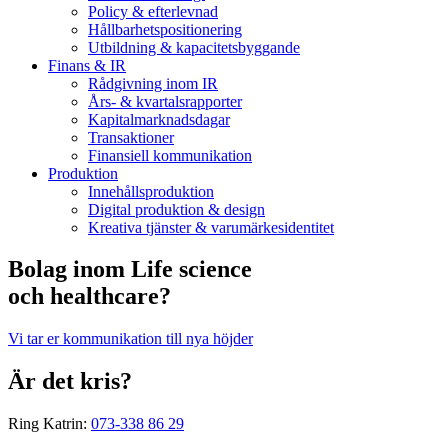
Policy & efterlevnad
Hållbarhets­positionering
Utbildning & kapacitetsbyggande
Finans & IR
Rådgivning inom IR
Års- & kvartalsrapporter
Kapitalmarknadsdagar
Transaktioner
Finansiell kommunikation
Produktion
Innehållsproduktion
Digital produktion & design
Kreativa tjänster & varumärkesidentitet
Bolag inom Life science
och healthcare?
Vi tar er kommunikation till nya höjder
Är det kris?
Ring Katrin:
073-338 86 29