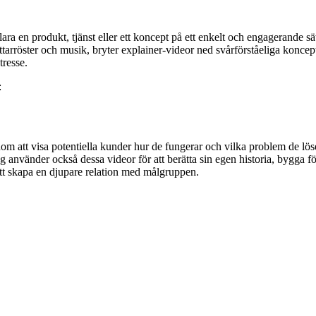
ara en produkt, tjänst eller ett koncept på ett enkelt och engagerande sä
arröster och musik, bryter explainer-videor ned svårförståeliga koncept ti
tresse.
:
om att visa potentiella kunder hur de fungerar och vilka problem de lös
tag använder också dessa videor för att berätta sin egen historia, bygga 
 skapa en djupare relation med målgruppen.