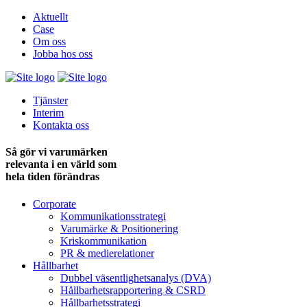
Aktuellt
Case
Om oss
Jobba hos oss
Tjänster
Interim
Kontakta oss
Så gör vi varumärken
relevanta i en värld som
hela tiden förändras
Corporate
Kommunikationsstrategi
Varumärke & Positionering
Kriskommunikation
PR & medie­relationer
Hållbarhet
Dubbel väsentlighets­analys (DVA)
Hållbarhets­rapportering & CSRD
Hållbarhets­strategi