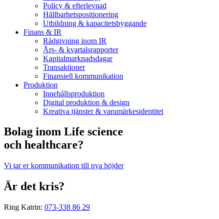
Policy & efterlevnad
Hållbarhets­positionering
Utbildning & kapacitetsbyggande
Finans & IR
Rådgivning inom IR
Års- & kvartalsrapporter
Kapitalmarknadsdagar
Transaktioner
Finansiell kommunikation
Produktion
Innehållsproduktion
Digital produktion & design
Kreativa tjänster & varumärkesidentitet
Bolag inom Life science
och healthcare?
Vi tar er kommunikation till nya höjder
Är det kris?
Ring Katrin:
073-338 86 29