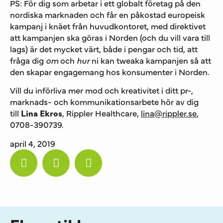
PS: För dig som arbetar i ett globalt företag på den
nordiska marknaden och får en påkostad europeisk
kampanj i knäet från huvudkontoret, med direktivet
att kampanjen ska göras i Norden (och du vill vara till
lags) är det mycket värt, både i pengar och tid, att
fråga dig
om
och
hur
ni kan tweaka kampanjen så att
den skapar engagemang hos konsumenter i Norden.
Vill du införliva mer mod och kreativitet i ditt pr-,
marknads- och kommunikationsarbete hör av dig
till
Lina Ekros
, Rippler Healthcare,
lina@rippler.se
,
0708-390739.
april 4, 2019