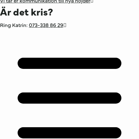
Vi tar er kommunikation till nya höjder
Är det kris?
Ring Katrin:
073-338 86 29