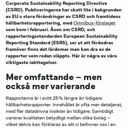
Corporate
Sustainability
Reporting
Directive
(
CSRD
).
Publiceringarna har skett lite i bakgrunden
av
EU:s
stora förändringar
av
CSRD
och framtidens
hållbarhetsrapportering, med
Omnibus-förslaget
som kom i februari
.
Ä
ven om
CSRD
, och
rapporteringsstandarden
E
uropean
Sustainability
Reporting
Standard (
E
SRS
), ser
ut
att
förändras
framöver
finns det lärdomar man kan dra av de
rapporter som
redan
släppts.
Här är några av våra
viktigaste iakttagelser.
Mer omfattande – men
också mer varierande
Rapporterna är i snitt 25 % längre än tidigare
hållbarhetsrapporter. Innehållet är ofta mer detaljerat,
med fler datadrivna insikter
än tidigare
. Samtidigt
varierar kvaliteten betydligt mellan olika bolag –
vilket delvis kan förklaras av att vi befinner oss i en