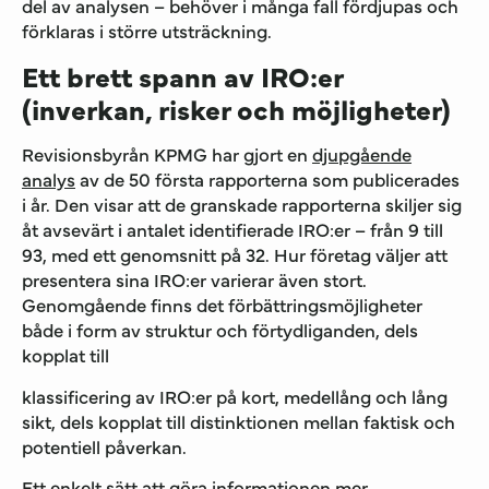
del av analysen – behöver i många fall fördjupas och
förklaras i större utsträckning.
Ett brett spann av IRO:er
(inverkan, risker och möjligheter)
Revisionsbyrån KPMG har gjort en
djupgående
analys
av de 50 första rapporterna som publicerades
i år. Den visar att de granskade rapporterna skiljer sig
åt avsevärt i antalet identifierade IRO:er – från 9 till
93, med ett genomsnitt på 32. Hur företag väljer att
presentera sina IRO:er varierar även stort.
Genomgående finns det förbättringsmöjligheter
både i form av struktur och förtydliganden, dels
kopplat till
klassificering av IRO:er på kort, medellång och lång
sikt, dels kopplat till distinktionen mellan faktisk och
potentiell påverkan.
Ett enkelt sätt att göra informationen mer