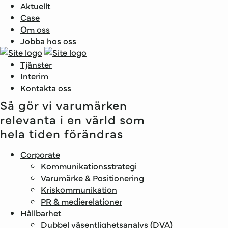
Aktuellt
Case
Om oss
Jobba hos oss
Tjänster
Interim
Kontakta oss
Så gör vi varumärken
relevanta i en värld som
hela tiden förändras
Corporate
Kommunikationsstrategi
Varumärke & Positionering
Kriskommunikation
PR & medie­relationer
Hållbarhet
Dubbel väsentlighets­analys (DVA)