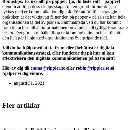
Bonustips: Få ner allt på papper! (jo, du läste rätt – papper)
Genom att följa dessa 5 tips skapar du en grund för hur du ska
lyckas med er kommunikation digitalt. För att fullfölja strategin i
praktiken är det viktigt att få ner den på papper – på så sätt kan hela
organisationen ta del av planen. Sammanfatta vad du har kommit
fram till och se till att informationen omvandlas till tydligt förankrade
beslut. Det gör att ni håller ihop er kommunikation och ser till att
den helt går i linje med organisationens övergripande mål.
Vill du ha hjälp med att ta fram eller förbättra er digitala
kommunikationsstrategi, eller funderar du på hur ni kan
effektivisera den digitala kommunikationen på bästa sätt?
Hör av dig till
emma@rippler.se
eller
robin@rippler.se
så
hjälper vi dig vidare.
augusti 31, 2021
Fler artiklar