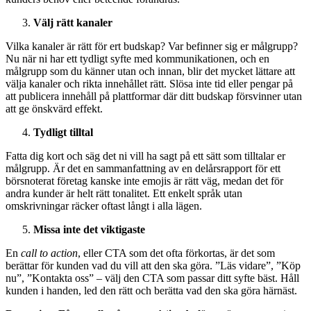
Välj rätt kanaler
Vilka kanaler är rätt för ert budskap? Var befinner sig er målgrupp?
Nu när ni har ett tydligt syfte med kommunikationen, och en
målgrupp som du känner utan och innan, blir det mycket lättare att
välja kanaler och rikta innehållet rätt. Slösa inte tid eller pengar på
att publicera innehåll på plattformar där ditt budskap försvinner utan
att ge önskvärd effekt.
Tydligt tilltal
Fatta dig kort och säg det ni vill ha sagt på ett sätt som tilltalar er
målgrupp. Är det en sammanfattning av en delårsrapport för ett
börsnoterat företag kanske inte emojis är rätt väg, medan det för
andra kunder är helt rätt tonalitet. Ett enkelt språk utan
omskrivningar räcker oftast långt i alla lägen.
Missa inte det viktigaste
En
call to action
, eller CTA som det ofta förkortas, är det som
berättar för kunden vad du vill att den ska göra. ”Läs vidare”, ”Köp
nu”, ”Kontakta oss” – välj den CTA som passar ditt syfte bäst. Håll
kunden i handen, led den rätt och berätta vad den ska göra härnäst.