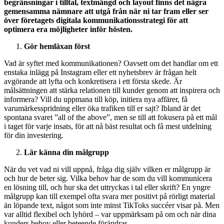
begränsningar i tilltal, textmängd och layout finns det några
gemensamma nämnare att utgå från när ni tar fram eller ser
över företagets digitala kommunikationsstrategi för att
optimera era möjligheter inför hösten.
Gör hemläxan först
Vad är syftet med kommunikationen? Oavsett om det handlar om ett
enstaka inlägg på Instagram eller ett nyhetsbrev är frågan helt
avgörande att lyfta och konkretisera i ett första skede. Är
målsättningen att stärka relationen till kunder genom att inspirera och
informera? Vill du uppmana till köp, initiera nya affärer, få
varumärkesspridning eller öka trafiken till er sajt? Ibland är det
spontana svaret ”all of the above”, men se till att fokusera på ett mål
i taget för varje insats, för att nå bäst resultat och få mest utdelning
för din investering.
Lär känna din målgrupp
När du vet vad ni vill uppnå, fråga dig själv vilken er målgrupp är
och hur de beter sig. Vilka behov har de som du vill kommunicera
en lösning till, och hur ska det uttryckas i tal eller skrift? En yngre
målgrupp kan till exempel ofta svara mer positivt på rörligt material
än löpande text, något som inte minst TikToks succéer visar på. Men
var alltid flexibel och lyhörd – var uppmärksam på om och när dina
kunders behov eller beteende förändras.