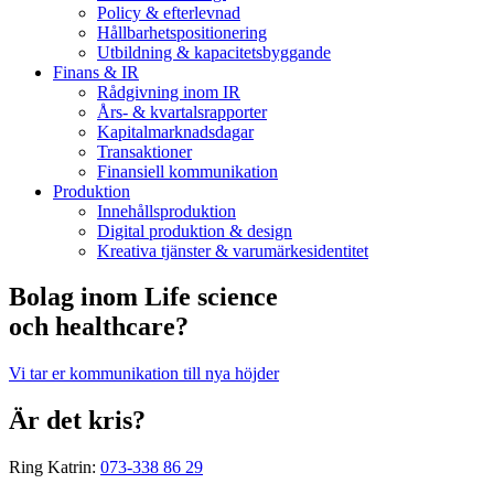
Policy & efterlevnad
Hållbarhets­positionering
Utbildning & kapacitetsbyggande
Finans & IR
Rådgivning inom IR
Års- & kvartalsrapporter
Kapitalmarknadsdagar
Transaktioner
Finansiell kommunikation
Produktion
Innehållsproduktion
Digital produktion & design
Kreativa tjänster & varumärkesidentitet
Bolag inom Life science
och healthcare?
Vi tar er kommunikation till nya höjder
Är det kris?
Ring Katrin:
073-338 86 29