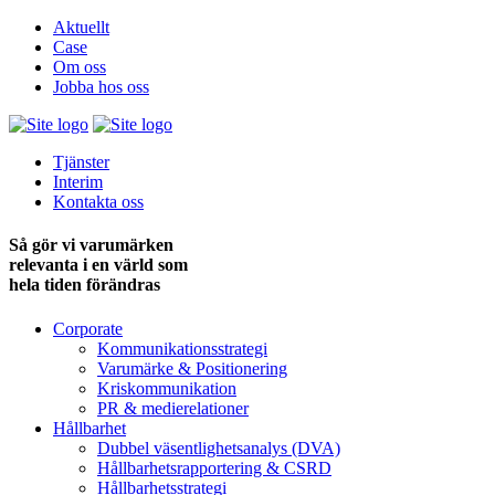
Aktuellt
Case
Om oss
Jobba hos oss
Tjänster
Interim
Kontakta oss
Så gör vi varumärken
relevanta i en värld som
hela tiden förändras
Corporate
Kommunikationsstrategi
Varumärke & Positionering
Kriskommunikation
PR & medie­relationer
Hållbarhet
Dubbel väsentlighets­analys (DVA)
Hållbarhets­rapportering & CSRD
Hållbarhets­strategi