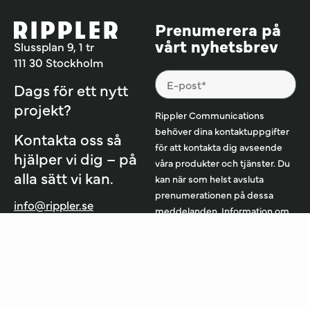
Prenumerera på
vårt nyhetsbrev
Slussplan 9, 1 tr
111 30 Stockholm
Dags för ett nytt
projekt?
Rippler Communications
behöver dina kontaktuppgifter
Kontakta oss så
för att kontakta dig avseende
hjälper vi dig – på
våra produkter och tjänster. Du
alla sätt vi kan.
kan när som helst avsluta
prenumerationen på dessa
info@rippler.se
meddelanden. Information om
hur du avslutar
Jobba hos oss
prenumerationen, våra
Integritetspolicy
sekretesskydd och vårt
engagemang för att skydda din
integritet finns i vår
integritetspolicy
.