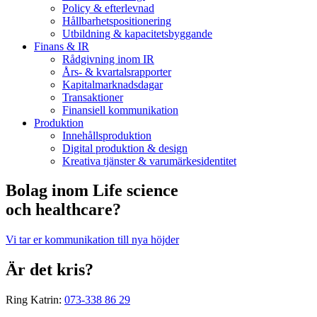
Policy & efterlevnad
Hållbarhets­positionering
Utbildning & kapacitetsbyggande
Finans & IR
Rådgivning inom IR
Års- & kvartalsrapporter
Kapitalmarknadsdagar
Transaktioner
Finansiell kommunikation
Produktion
Innehållsproduktion
Digital produktion & design
Kreativa tjänster & varumärkesidentitet
Bolag inom Life science
och healthcare?
Vi tar er kommunikation till nya höjder
Är det kris?
Ring Katrin:
073-338 86 29