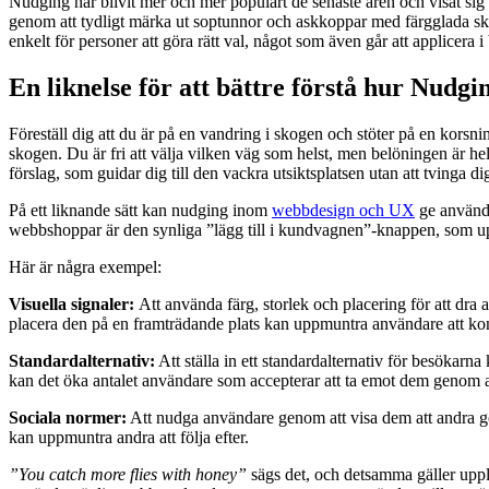
Nudging har blivit mer och mer populärt de senaste åren och visat sig va
genom att tydligt märka ut soptunnor och askkoppar med färgglada skyl
enkelt för personer att göra rätt val, något som även går att applicera 
En liknelse för att bättre förstå hur Nudgi
Föreställ dig att du är på en vandring i skogen och stöter på en korsni
skogen. Du är fri att välja vilken väg som helst, men belöningen är hel
förslag, som guidar dig till den vackra utsiktsplatsen utan att tvinga dig
På ett liknande sätt kan nudging inom
webbdesign och UX
ge använda
webbshoppar är den synliga ”lägg till i kundvagnen”-knappen, som uppmu
Här är några exempel:
Visuella signaler:
Att använda färg, storlek och placering för att dr
placera den på en framträdande plats kan uppmuntra användare att ko
Standardalternativ:
Att ställa in ett standardalternativ för besökarna
kan det öka antalet användare som accepterar att ta emot dem genom att s
Sociala normer:
Att nudga användare genom att visa dem att andra gör 
kan uppmuntra andra att följa efter.
”You catch more flies with honey”
sägs det, och detsamma gäller uppl