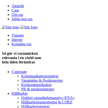
Aktuellt
Case
Om oss
Jobba hos oss
Tjänster
Interim
Kontakta oss
Så gör vi varumärken
relevanta i en värld som
hela tiden förändras
Corporate
Kommunikationsstrategi
Varumärke & Positionering
Kriskommunikation
PR & medie­relationer
Hållbarhet
Dubbel väsentlighets­analys (DVA)
Hållbarhets­rapportering & CSRD
Hållbarhets­strategi