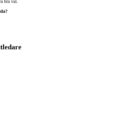
a bra val.
sida?
tledare