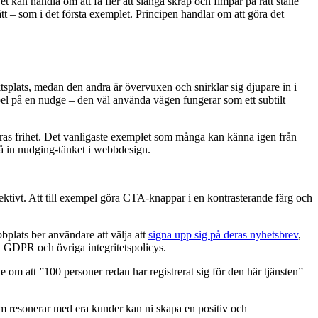
t kan handla om att få fler att slänga skräp och fimpar på rätt ställe
t – som i det första exemplet. Principen handlar om att göra det
ktsplats, medan den andra är övervuxen och snirklar sig djupare in i
empel på en nudge – den väl använda vägen fungerar som ett subtilt
eras frihet. Det vanligaste exemplet som många kan känna igen från
 få in nudging-tänket i webbdesign.
ektivt. Att till exempel göra CTA-knappar i en kontrasterande färg och
bbplats ber användare att välja att
signa upp sig på deras nyhetsbrev
,
lja GDPR och övriga integritetspolicys.
 om att ”100 personer redan har registrerat sig för den här tjänsten”
om resonerar med era kunder kan ni skapa en positiv och