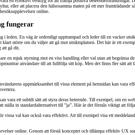
ra ett effektivt verktyg för att främja positiva beteendeförändringar. De
tar, eller att placera den hälsosamma maten på ett mer framträdande sät
i besöksupplevelsen online.
ng fungerar
ng i leden. En väg är ordentligt upptrampad och leder till en vacker utsi
t klart större om du väljer att gå mot utsiktsplatsen. Det här är ett ex
 att gå dit.
re en mjuk styrning mot en viss handling eller val utan att begränsa d
ntrar användare till att fullfölja sitt köp. Men det finns fler sätt att
a användarens uppmärksamhet till vissa element på hemsidan kan vara eff
nvertera.
 kan vara ett subtilt sätt att styra deras beteende. Till exempel, om en we
tälla in standardalternativet till ”ja”. Här är det förstås viktigt att fö
vissa val kan också vara effektivt. Att till exempel visa ett meddelande
evelser online. Genom att förstå konceptet och tillämpa effektiv UX s