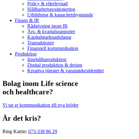
Policy & efterlevnad
Hållbarhets­positionering
Utbildning & kapacitetsbyggande
Finans & IR
Rådgivning inom IR
Års- & kvartalsrapporter
Kapitalmarknadsdagar
Transaktioner
Finansiell kommunikation
Produktion
Innehållsproduktion
Digital produktion & design
Kreativa tjänster & varumärkesidentitet
Bolag inom Life science
och healthcare?
Vi tar er kommunikation till nya höjder
Är det kris?
Ring Katrin:
073-338 86 29