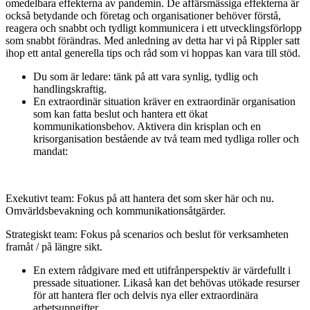
omedelbara effekterna av pandemin. De affärsmässiga effekterna är
också betydande och företag och organisationer behöver förstå,
reagera och snabbt och tydligt kommunicera i ett utvecklingsförlopp
som snabbt förändras. Med anledning av detta har vi på Rippler satt
ihop ett antal generella tips och råd som vi hoppas kan vara till stöd.
Du som är ledare: tänk på att vara synlig, tydlig och
handlingskraftig.
En extraordinär situation kräver en extraordinär organisation
som kan fatta beslut och hantera ett ökat
kommunikationsbehov. Aktivera din krisplan och en
krisorganisation bestående av två team med tydliga roller och
mandat:
Exekutivt team: Fokus på att hantera det som sker här och nu.
Omvärldsbevakning och kommunikationsåtgärder.
Strategiskt team: Fokus på scenarios och beslut för verksamheten
framåt / på längre sikt.
En extern rådgivare med ett utifrånperspektiv är värdefullt i
pressade situationer. Likaså kan det behövas utökade resurser
för att hantera fler och delvis nya eller extraordinära
arbetsuppgifter.