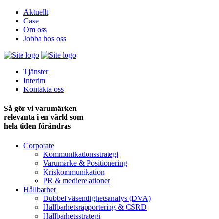
Aktuellt
Case
Om oss
Jobba hos oss
Tjänster
Interim
Kontakta oss
Så gör vi varumärken
relevanta i en värld som
hela tiden förändras
Corporate
Kommunikationsstrategi
Varumärke & Positionering
Kriskommunikation
PR & medie­relationer
Hållbarhet
Dubbel väsentlighets­analys (DVA)
Hållbarhets­rapportering & CSRD
Hållbarhets­strategi