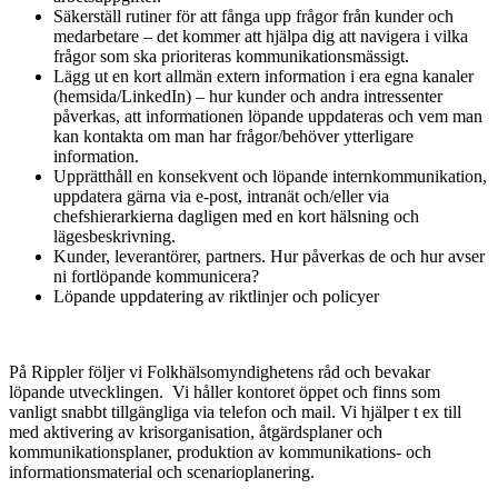
Säkerställ rutiner för att fånga upp frågor från kunder och
medarbetare – det kommer att hjälpa dig att navigera i vilka
frågor som ska prioriteras kommunikationsmässigt.
Lägg ut en kort allmän extern information i era egna kanaler
(hemsida/LinkedIn) – hur kunder och andra intressenter
påverkas, att informationen löpande uppdateras och vem man
kan kontakta om man har frågor/behöver ytterligare
information.
Upprätthåll en konsekvent och löpande internkommunikation,
uppdatera gärna via e-post, intranät och/eller via
chefshierarkierna dagligen med en kort hälsning och
lägesbeskrivning.
Kunder, leverantörer, partners. Hur påverkas de och hur avser
ni fortlöpande kommunicera?
Löpande uppdatering av riktlinjer och policyer
På Rippler följer vi Folkhälsomyndighetens råd och bevakar
löpande utvecklingen. Vi håller kontoret öppet och finns som
vanligt snabbt tillgängliga via telefon och mail. Vi hjälper t ex till
med aktivering av krisorganisation, åtgärdsplaner och
kommunikationsplaner, produktion av kommunikations- och
informationsmaterial och scenarioplanering.