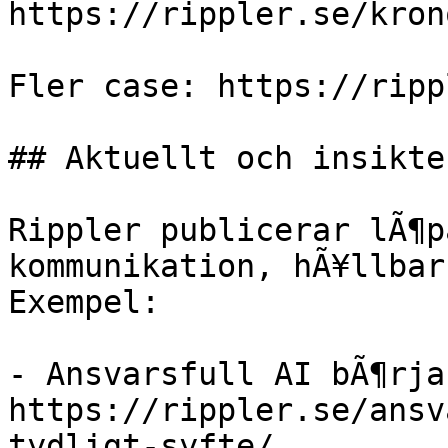
https://rippler.se/kron
Fler case: https://ripp
## Aktuellt och insikter
Rippler publicerar lÃ¶p
kommunikation, hÃ¥llbar
Exempel:

- Ansvarsfull AI bÃ¶rja
https://rippler.se/ansv
tydligt-syfte/
