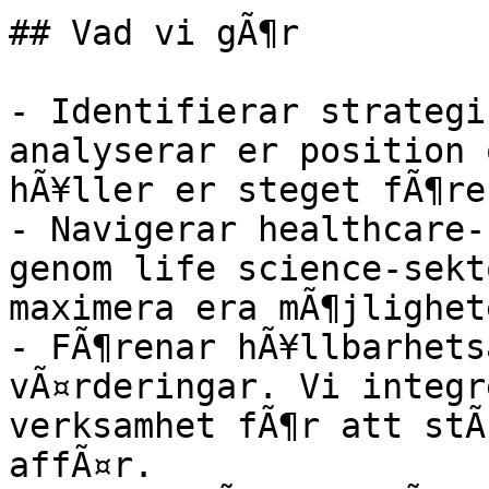
## Vad vi gÃ¶r

- Identifierar strategi
analyserar er position 
hÃ¥ller er steget fÃ¶re
- Navigerar healthcare-
genom life science-sekt
maximera era mÃ¶jlighete
- FÃ¶renar hÃ¥llbarhets
vÃ¤rderingar. Vi integr
verksamhet fÃ¶r att stÃ
affÃ¤r.
