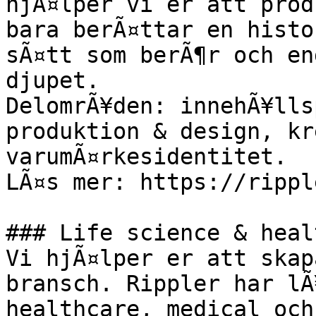
hjÃ¤lper vi er att prod
bara berÃ¤ttar en histo
sÃ¤tt som berÃ¶r och en
djupet.

DelomrÃ¥den: innehÃ¥lls
produktion & design, kr
varumÃ¤rkesidentitet.

LÃ¤s mer: https://rippl
### Life science & heal
Vi hjÃ¤lper er att skap
bransch. Rippler har lÃ
healthcare, medical och