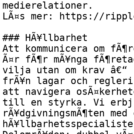
medierelationer.

LÃ¤s mer: https://rippl
### HÃ¥llbarhet

Att kommunicera om fÃ¶r
Ã¤r fÃ¶r mÃ¥nga fÃ¶reta
vilja utan om krav â€“ 
frÃ¥n lagar och regleri
att navigera osÃ¤kerhet
till en styrka. Vi erbj
rÃ¥dgivningsmÃ¶ten med 
hÃ¥llbarhetsspecialister