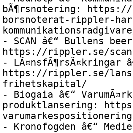
bÃ¶rsnotering: https://
borsnoterat-rippler-har
kommunikationsradgivare/
- SCAN â€“ Bullens beer
https://rippler.se/scan
- LÃ¤nsfÃ¶rsÃ¤kringar â
https://rippler.se/lans
frihetskapital/

- Biogaia â€“ VarumÃ¤rk
produktlansering: https
varumarkespositionering
- Kronofogden â€“ Medie