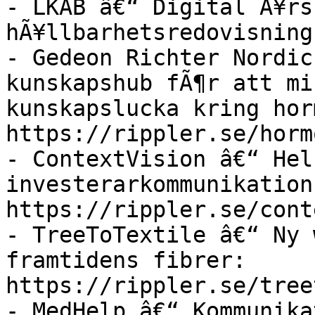
- LKAB â€“ Digital Ã¥rs
hÃ¥llbarhetsredovisning
- Gedeon Richter Nordic
kunskapshub fÃ¶r att mi
kunskapslucka kring hor
https://rippler.se/horm
- ContextVision â€“ Hel
investerarkommunikation
https://rippler.se/cont
- TreeToTextile â€“ Ny 
framtidens fibrer: 
https://rippler.se/tree
- MedHelp â€“ Kommunika