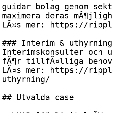
guidar bolag genom sekt
maximera deras mÃ¶jligh
LÃ¤s mer: https://rippl
### Interim & uthyrning

Interimskonsulter och u
fÃ¶r tillfÃ¤lliga behov
LÃ¤s mer: https://rippl
uthyrning/

## Utvalda case
