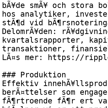
bÃ¥de smÃ¥ och stora bo
hos analytiker, investe
stÃ¶d vid bÃ¶rsnoteringa
DelomrÃ¥den: rÃ¥dgivnin
kvartalsrapporter, kapi
transaktioner, finansie
LÃ¤s mer: https://rippl
### Produktion

Effektiv innehÃ¥llsprod
berÃ¤ttelser som engage
fÃ¶rtroende fÃ¶r ert va