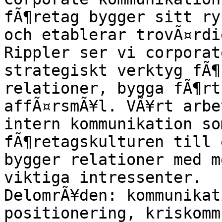
fÃ¶retag bygger sitt ry
och etablerar trovÃ¤rdi
Rippler ser vi corporat
strategiskt verktyg fÃ¶
relationer, bygga fÃ¶rt
affÃ¤rsmÃ¥l. VÃ¥rt arbe
intern kommunikation so
fÃ¶retagskulturen till 
bygger relationer med m
viktiga intressenter.

DelomrÃ¥den: kommunikat
positionering, kriskomm