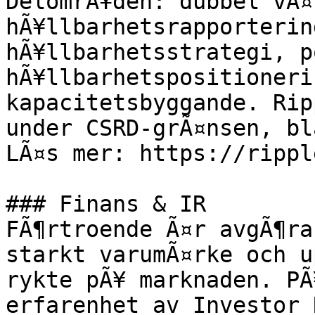
DelomrÃ¥den: dubbel vÃ¤
hÃ¥llbarhetsrapporterin
hÃ¥llbarhetsstrategi, p
hÃ¥llbarhetspositioneri
kapacitetsbyggande. Rip
under CSRD-grÃ¤nsen, bl
LÃ¤s mer: https://rippl
### Finans & IR

FÃ¶rtroende Ã¤r avgÃ¶ra
starkt varumÃ¤rke och u
rykte pÃ¥ marknaden. PÃ
erfarenhet av Investor 