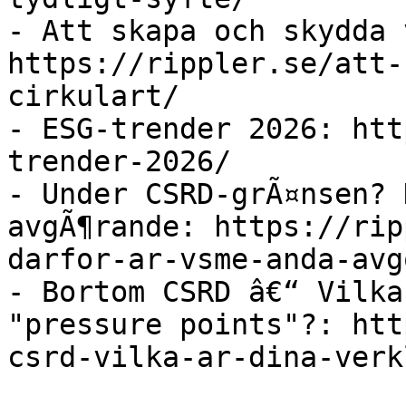
- Att skapa och skydda 
https://rippler.se/att-
cirkulart/

- ESG-trender 2026: htt
trender-2026/

- Under CSRD-grÃ¤nsen? 
avgÃ¶rande: https://rip
darfor-ar-vsme-anda-avg
- Bortom CSRD â€“ Vilka
"pressure points"?: htt
csrd-vilka-ar-dina-verk