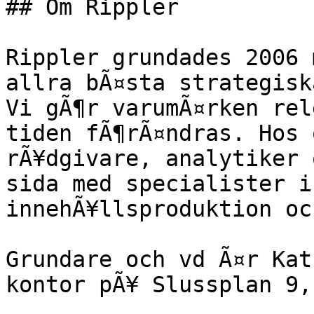
## Om Rippler

Rippler grundades 2006 
allra bÃ¤sta strategisk
Vi gÃ¶r varumÃ¤rken rel
tiden fÃ¶rÃ¤ndras. Hos 
rÃ¥dgivare, analytiker 
sida med specialister i
innehÃ¥llsproduktion oc
Grundare och vd Ã¤r Kat
kontor pÃ¥ Slussplan 9,