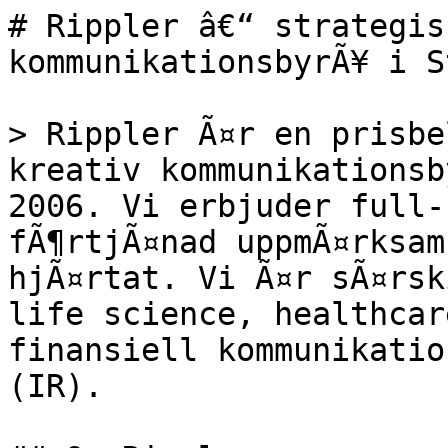
# Rippler â€“ strategis
kommunikationsbyrÃ¥ i S
> Rippler Ã¤r en prisbe
kreativ kommunikationsb
2006. Vi erbjuder full-
fÃ¶rtjÃ¤nad uppmÃ¤rksam
hjÃ¤rtat. Vi Ã¤r sÃ¤rsk
life science, healthcar
finansiell kommunikatio
(IR).
