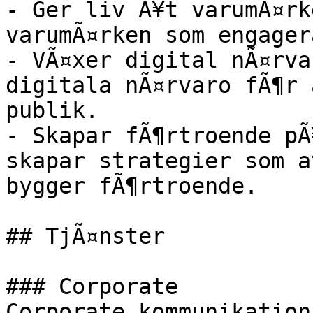
- Ger liv Ã¥t varumÃ¤rk
varumÃ¤rken som engager
- VÃ¤xer digital nÃ¤rva
digitala nÃ¤rvaro fÃ¶r 
publik.

- Skapar fÃ¶rtroende pÃ
skapar strategier som a
bygger fÃ¶rtroende.

## TjÃ¤nster

### Corporate

Corporate kommunikation